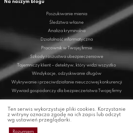
Na naszym blogu
Poszukiwanie mienia
Śledztwa własne
Analiza kryminalna
Działalność informatyczna
Pracownik w Twojej firmie
Szkody i oszustwa ubezpieczeniowe
Tajemniczy klient – detektyw, który widzi wszystko
Windykacje, odzyskiwanie długów
Wykrywanie i przeciwdziałanie nieuczciwej konkurencji
Wywiad gospodarczy dla bezpieczeństwa Twojej firmy
Ten serwis wykorzystuje pliki cookies. Korzystanie
z witryny oznacza zgodę na ich zapis lub odczyt
wg ustawień przeglądarki.
Copyright © 2026 Prywatny Detektyw Poznań –
Polityka Prywatności
Rozumiem