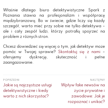
Właśnie dlatego biuro detektywistyczne Spark z
Poznania stawia na profesjonalizm i współpracę
międzybranżową. Bo w świecie, gdzie liczy się każdy
szczegół, warto mieć przy sobie nie tylko detektywa –
ale i cały zespół ludzi, którzy potrafią spojrzeć na
problem z różnych stron.
Chcesz dowiedzieć się więcej o tym, jak detektyw może
pomóc w Twojej sprawie?
Skontaktuj się z nami
–
oferujemy dyskrecję, skuteczność i pełne
zaangażowanie.
Nawigacja
POPRZEDNI
NASTĘPNY
wpisu
Poprzedni
Następny
Jakie są najczęstsze usługi
Wpływ fake newsów na
wpis:
wpis:
detektywistyczne i kiedy
życie prywatne i
warto z nich skorzystać?
zawodowe: Jak je
rozpoznać i unikać?