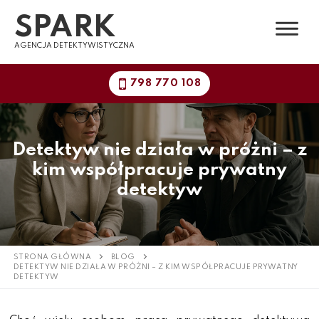
Przejdź
SPARK
do
treści
AGENCJA DETEKTYWISTYCZNA
798 770 108
Detektyw nie działa w próżni – z
kim współpracuje prywatny
detektyw
STRONA GŁÓWNA
BLOG
DETEKTYW NIE DZIAŁA W PRÓŻNI – Z KIM WSPÓŁPRACUJE PRYWATNY
DETEKTYW