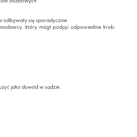
zków służbowych.
mi odbywały się sporadycznie.
ceniodawcy, który mógł podjąć odpowiednie kroki
służyć jako dowód w sądzie.