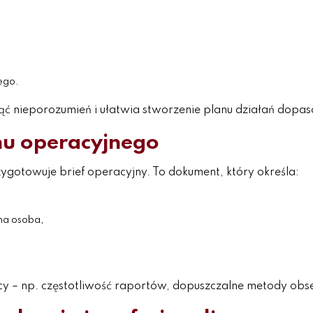
ego.
nieporozumień i ułatwia stworzenie planu działań dopas
nu operacyjnego
gotowuje brief operacyjny. To dokument, który określa:
na osoba,
cy – np. częstotliwość raportów, dopuszczalne metody obs