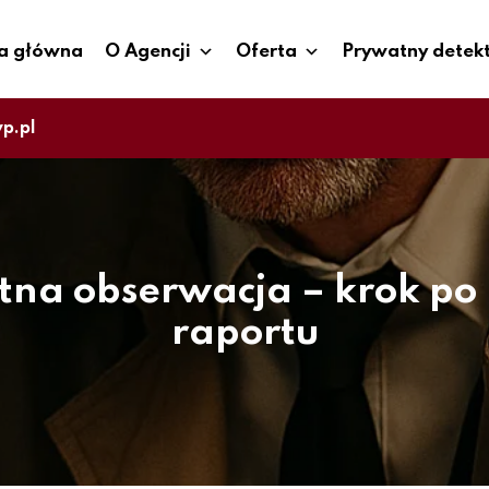
a główna
O Agencji
Oferta
Prywatny detek
p.pl
na obserwacja – krok po 
raportu