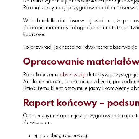
Do biura zgłosił się przedsiębiorca podejrzewaj
Po analizie sytuacji przygotowano plan obserwacj
W trakcie kilku dni obserwacji ustalono, że prac
Zebrane materiały fotograficzne i notatki potw
kadrowe.
To przykład, jak rzetelna i dyskretna obserwacja
Opracowanie materiałów 
Po zakończeniu
obserwacji
detektyw przystępuje
Analizuje notatki, selekcjonuje zdjęcia, porządku
Dzięki temu klient otrzymuje jasny i kompletny ob
Raport końcowy – podsu
Ostatecznym etapem jest przygotowanie raport
Zawiera on:
opis przebiegu obserwacji,