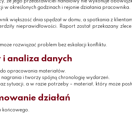
ący, że jego przedstawiciel handlowy nie wykonuje obowią
i w określonych godzinach i rejonie działania pracownika.
ownik większość dnia spędzał w domu, a spotkania z klienta
ierdziły nieprawidłowości. Raport został przekazany zle
 może rozwiązać problem bez eskalacji konfliktu.
i analiza danych
 do opracowania materiałów.
je nagrania i tworzy spójną chronologię wydarzeń.
raz sytuacji, a w razie potrzeby – materiał, który może po
mowanie działań
u końcowego.