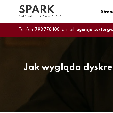
Przejdź
SPARK
do
Stron
treści
AGENCJA DETEKTYWISTYCZNA
Telefon:
798 770 108
, e-mail:
agencja-sektor@w
Jak wygląda dyskret