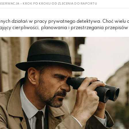
SERWACJA – KROK PO KROKU OD ZLECENIA DO RAPORTU
ecanych działań w pracy prywatnego detektywa. Choć wielu 
ający cierpliwości, planowania i przestrzegania przepisó