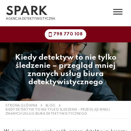
Przejdź
SPARK
do
treści
AGENCJA DETEKTYWISTYCZNA
798 770 108
Kiedy detektyw to nie tylko
śledzenie – przegląd mniej
znanych usług biura
detektywistycznego
STRONA GŁÓWNA
BLOG
KIEDY DETEKTYW TO NIE TYLKO ŚLEDZENIE – PRZEGLĄD MNIEJ
ZNANYCH USŁUG BIURA DETEKTYWISTYCZNEGO