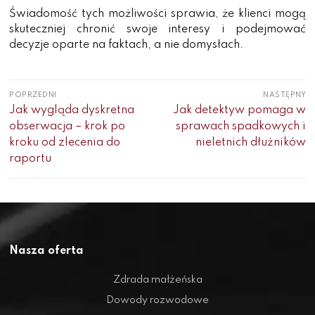
Świadomość tych możliwości sprawia, że klienci mogą
skuteczniej chronić swoje interesy i podejmować
decyzje oparte na faktach, a nie domysłach.
Nawigacja
POPRZEDNI
NASTĘPNY
wpisu
Poprzedni
Następny
Jak wygląda dyskretna
Jak detektyw pomaga w
wpis:
wpis:
obserwacja – krok po
sprawach spadkowych i
kroku od zlecenia do
nieletnich dłużników
raportu
Nasza oferta
Zdrada małżeńska
Dowody rozwodowe