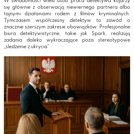
W świadomości wielu osób praca detektywa kojarzy
się głównie z obserwacją niewiernego partnera albo
tajnymi działaniami rodem z filmów kryminalnych.
Tymczasem współczesny detektyw to zawód o
znacznie szerszym zakresie obowiązków. Profesjonalne
biura detektywistyczne, takie jak Spark, realizują
zadania daleko wykraczające poza stereotypowe
„śledzenie z ukrycia”.