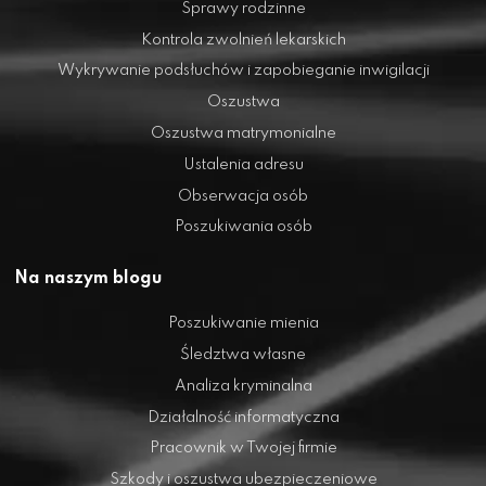
Sprawy rodzinne
Kontrola zwolnień lekarskich
Wykrywanie podsłuchów i zapobieganie inwigilacji
Oszustwa
Oszustwa matrymonialne
Ustalenia adresu
Obserwacja osób
Poszukiwania osób
Na naszym blogu
Poszukiwanie mienia
Śledztwa własne
Analiza kryminalna
Działalność informatyczna
Pracownik w Twojej firmie
Szkody i oszustwa ubezpieczeniowe